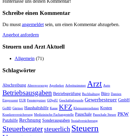
Hinterlasse uns deinen Kommentar!
Schreibe einen Kommentar
Du musst
angemeldet
sein, um einen Kommentar abzugeben.
Angebot anfordern
Steuern und Arzt Aktuell
Allgemein
(71)
Schlagwörter
Arzt
Abschreibung
Altersvorsorge
Apotheker
Arbeitszimmer
Auto
Betriebsausgaben
Betriebsprüfung
Büro
Buchhaltung
Dateien
Gewerbesteuer
GmbH
Einprozent
EUR
Fensterputzer
GDpdU
Geschäftsfreunde
KFZ
Haushaltshilfe
Kosten
GoBD
Gärtner
Kasse
Kleinunternehmer
PKW
Pauschale
Krankenversicherung
Medizinische Fachangestelle
Pauschale Steuer
Rechnung
Putzhilfe
Sonderausgaben
Sozialversicherung
Steuern
Steuerberater
steuerlich