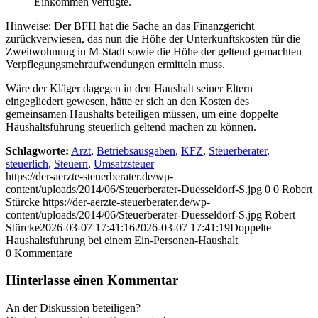
Einkommen verfügte.
Hinweise: Der BFH hat die Sache an das Finanzgericht
zurückverwiesen, das nun die Höhe der Unterkunftskosten für die
Zweitwohnung in M-Stadt sowie die Höhe der geltend gemachten
Verpflegungsmehraufwendungen ermitteln muss.
Wäre der Kläger dagegen in den Haushalt seiner Eltern
eingegliedert gewesen, hätte er sich an den Kosten des
gemeinsamen Haushalts beteiligen müssen, um eine doppelte
Haushaltsführung steuerlich geltend machen zu können.
Schlagworte:
Arzt
,
Betriebsausgaben
,
KFZ
,
Steuerberater
,
steuerlich
,
Steuern
,
Umsatzsteuer
https://der-aerzte-steuerberater.de/wp-
content/uploads/2014/06/Steuerberater-Duesseldorf-S.jpg
0
0
Robert
Stürcke
https://der-aerzte-steuerberater.de/wp-
content/uploads/2014/06/Steuerberater-Duesseldorf-S.jpg
Robert
Stürcke
2026-03-07 17:41:16
2026-03-07 17:41:19
Doppelte
Haushaltsführung bei einem Ein-Personen-Haushalt
0
Kommentare
Hinterlasse einen Kommentar
An der Diskussion beteiligen?