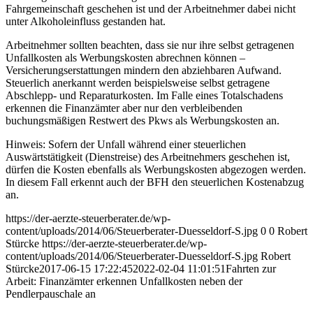
Fahrgemeinschaft geschehen ist und der Arbeitnehmer dabei nicht
unter Alkoholeinfluss gestanden hat.
Arbeitnehmer sollten beachten, dass sie nur ihre selbst getragenen
Unfallkosten als Werbungskosten abrechnen können –
Versicherungserstattungen mindern den abziehbaren Aufwand.
Steuerlich anerkannt werden beispielsweise selbst getragene
Abschlepp- und Reparaturkosten. Im Falle eines Totalschadens
erkennen die Finanzämter aber nur den verbleibenden
buchungsmäßigen Restwert des Pkws als Werbungskosten an.
Hinweis: Sofern der Unfall während einer steuerlichen
Auswärtstätigkeit (Dienstreise) des Arbeitnehmers geschehen ist,
dürfen die Kosten ebenfalls als Werbungskosten abgezogen werden.
In diesem Fall erkennt auch der BFH den steuerlichen Kostenabzug
an.
https://der-aerzte-steuerberater.de/wp-
content/uploads/2014/06/Steuerberater-Duesseldorf-S.jpg
0
0
Robert
Stürcke
https://der-aerzte-steuerberater.de/wp-
content/uploads/2014/06/Steuerberater-Duesseldorf-S.jpg
Robert
Stürcke
2017-06-15 17:22:45
2022-02-04 11:01:51
Fahrten zur
Arbeit: Finanzämter erkennen Unfallkosten neben der
Pendlerpauschale an