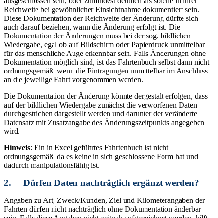
ausgeschlossen sein, oder zumindest deutlich als solche in ihrer
Reichweite bei gewöhnlicher Einsichtnahme dokumentiert sein.
Diese Dokumentation der Reichweite der Änderung dürfte sich
auch darauf beziehen, wann die Änderung erfolgt ist. Die
Dokumentation der Änderungen muss bei der sog. bildlichen
Wiedergabe, egal ob auf Bildschirm oder Papierdruck unmittelbar
für das menschliche Auge erkennbar sein. Falls Änderungen ohne
Dokumentation möglich sind, ist das Fahrtenbuch selbst dann nicht
ordnungsgemäß, wenn die Eintragungen unmittelbar im Anschluss
an die jeweilige Fahrt vorgenommen werden.
Die Dokumentation der Änderung könnte dergestalt erfolgen, dass
auf der bildlichen Wiedergabe zunächst die verworfenen Daten
durchgestrichen dargestellt werden und darunter der veränderte
Datensatz mit Zusatzangabe des Änderungszeitpunkts angegeben
wird.
Hinweis
: Ein in Excel geführtes Fahrtenbuch ist nicht
ordnungsgemäß, da es keine in sich geschlossene Form hat und
dadurch manipulationsfähig ist.
2. Dürfen Daten nachträglich ergänzt werden?
Angaben zu Art, Zweck/Kunden, Ziel und Kilometerangaben der
Fahrten dürfen nicht nachträglich ohne Dokumentation änderbar
sein. Falls diese Angaben nicht zeitnah aufgezeichnet werden, hilft