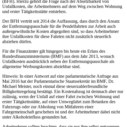
(BFH). Hierzu gehört die Frage nach der Absetzbarkeit von
Unfallkosten, die Arbeitnehmern auf dem Weg zwischen Wohnung
und erster Tätigkeitsstätte entstehen.
Der BFH vertritt seit 2014 die Auffassung, dass durch den Ansatz
der Entfernungspauschale für die Pendelfahrten zur Arbeit auch
außergewöhnliche Kosten abgegolten sind, so dass Arbeitnehmer
ihre Unfallkosten für diese Fahrten nicht zusätzlich steuerlich
abziehen dürfen.
Für die Finanzämter gilt hingegen bis heute ein Erlass des
Bundesfinanzministeriums (BMF) aus dem Jahr 2013, wonach
Unfallkosten ausdrücklich neben der Entfernungspauschale als
allgemeine Werbungskosten abziehbar sind.
Hinweis: In einer Antwort auf eine parlamentarische Anfrage aus
Mai 2016 hat der Parlamentarische Staatssekretär im BMF, Dr.
Michael Meister, noch einmal diese steuerzahlerfreundliche
Billigkeitsregelung bestätigt. Ein Kostenabzug ist demnach aber nur
zulässig, wenn der Unfall auf einer Fahrt zwischen Wohnung und
erster Tätigkeitsstätte, auf einer Umwegfahrt zum Betanken des
Fahrzeugs oder zur Abholung von Mitfahrern einer
Fahrgemeinschaft geschehen ist und der Arbeitnehmer dabei nicht
unter Alkoholeinfluss gestanden hat.
Arbeitnehmer sollten beachten, dass sie nur ihre selbst getragenen