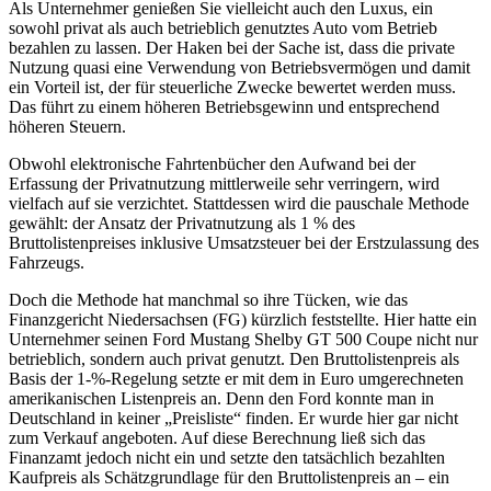
Als Unternehmer genießen Sie vielleicht auch den Luxus, ein
sowohl privat als auch betrieblich genutztes Auto vom Betrieb
bezahlen zu lassen. Der Haken bei der Sache ist, dass die private
Nutzung quasi eine Verwendung von Betriebsvermögen und damit
ein Vorteil ist, der für steuerliche Zwecke bewertet werden muss.
Das führt zu einem höheren Betriebsgewinn und entsprechend
höheren Steuern.
Obwohl elektronische Fahrtenbücher den Aufwand bei der
Erfassung der Privatnutzung mittlerweile sehr verringern, wird
vielfach auf sie verzichtet. Stattdessen wird die pauschale Methode
gewählt: der Ansatz der Privatnutzung als 1 % des
Bruttolistenpreises inklusive Umsatzsteuer bei der Erstzulassung des
Fahrzeugs.
Doch die Methode hat manchmal so ihre Tücken, wie das
Finanzgericht Niedersachsen (FG) kürzlich feststellte. Hier hatte ein
Unternehmer seinen Ford Mustang Shelby GT 500 Coupe nicht nur
betrieblich, sondern auch privat genutzt. Den Bruttolistenpreis als
Basis der 1-%-Regelung setzte er mit dem in Euro umgerechneten
amerikanischen Listenpreis an. Denn den Ford konnte man in
Deutschland in keiner „Preisliste“ finden. Er wurde hier gar nicht
zum Verkauf angeboten. Auf diese Berechnung ließ sich das
Finanzamt jedoch nicht ein und setzte den tatsächlich bezahlten
Kaufpreis als Schätzgrundlage für den Bruttolistenpreis an – ein