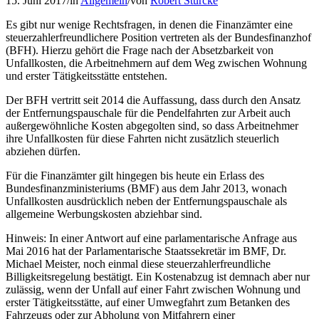
15. Juni 2017
/
in
Allgemein
/
von
Robert Stürcke
Es gibt nur wenige Rechtsfragen, in denen die Finanzämter eine
steuerzahlerfreundlichere Position vertreten als der Bundesfinanzhof
(BFH). Hierzu gehört die Frage nach der Absetzbarkeit von
Unfallkosten, die Arbeitnehmern auf dem Weg zwischen Wohnung
und erster Tätigkeitsstätte entstehen.
Der BFH vertritt seit 2014 die Auffassung, dass durch den Ansatz
der Entfernungspauschale für die Pendelfahrten zur Arbeit auch
außergewöhnliche Kosten abgegolten sind, so dass Arbeitnehmer
ihre Unfallkosten für diese Fahrten nicht zusätzlich steuerlich
abziehen dürfen.
Für die Finanzämter gilt hingegen bis heute ein Erlass des
Bundesfinanzministeriums (BMF) aus dem Jahr 2013, wonach
Unfallkosten ausdrücklich neben der Entfernungspauschale als
allgemeine Werbungskosten abziehbar sind.
Hinweis: In einer Antwort auf eine parlamentarische Anfrage aus
Mai 2016 hat der Parlamentarische Staatssekretär im BMF, Dr.
Michael Meister, noch einmal diese steuerzahlerfreundliche
Billigkeitsregelung bestätigt. Ein Kostenabzug ist demnach aber nur
zulässig, wenn der Unfall auf einer Fahrt zwischen Wohnung und
erster Tätigkeitsstätte, auf einer Umwegfahrt zum Betanken des
Fahrzeugs oder zur Abholung von Mitfahrern einer