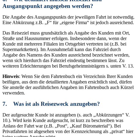
Ausgangspunkt angegeben werden?
Die Angabe des Ausgangspunkts der jeweiligen Fahrt ist notwendig.
Eine Abkürzung z.B. „F“ für „eigene Firma“ ist jedoch ausreichend.
Das Reiseziel muss grundsätzlich als Angabe des Kunden mit Ort,
Straße und Hausnummer erfolgen. Insbesondere dann, wenn der
Kunde mit mehreren Filialen im Ortsgebiet vertreten ist (z.B. bei
Supermarktketten). Im Ausnahmefall kann das Fahrziel durch
Angabe des Namens des Kunden ausreichend bezeichnet werden,
wenn sich hierdurch das Fahrziel eindeutig bestimmen lässt. Zu
weiteren Erleichterungen bei Berufsgeheimnisträgern s. unten V. 13.
Hinweis
: Wenn Sie dem Fahrtenbuch ein Verzeichnis Ihrer Kunden
beifügen, aus dem die detaillierten Angaben ersichtlich sind, dürfen
Sie anstelle der ausführlichen Angaben im Fahrtenbuch auch Kürzel
verwenden.
7. Was ist als Reisezweck anzugeben?
Der aufgesuchte Kunde ist anzugeben (s. auch „Abkürzungen“ V.
10.). Wird kein Kunde aufgesucht, ist kurz zu beschreiben was
Anlass der Fahrt war (z.B. „Post“, „Kauf Büromaterial“). Bei
Privatfahrten ist abgesehen von der Kennzeichnung als „privat“ hier
keine weitere Angabe nötig.