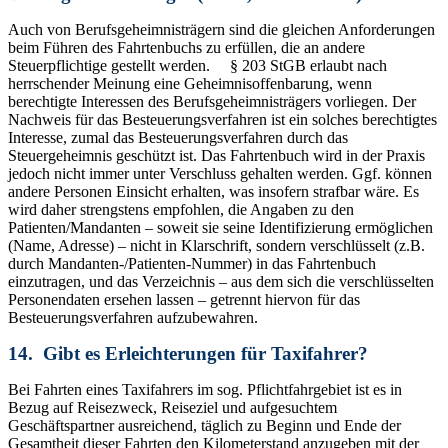
Auch von Berufsgeheimnisträgern sind die gleichen Anforderungen
beim Führen des Fahrtenbuchs zu erfüllen, die an andere
Steuerpflichtige gestellt werden. § 203 StGB erlaubt nach
herrschender Meinung eine Geheimnisoffenbarung, wenn
berechtigte Interessen des Berufsgeheimnisträgers vorliegen. Der
Nachweis für das Besteuerungsverfahren ist ein solches berechtigtes
Interesse, zumal das Besteuerungsverfahren durch das
Steuergeheimnis geschützt ist. Das Fahrtenbuch wird in der Praxis
jedoch nicht immer unter Verschluss gehalten werden. Ggf. können
andere Personen Einsicht erhalten, was insofern strafbar wäre. Es
wird daher strengstens empfohlen, die Angaben zu den
Patienten/Mandanten – soweit sie seine Identifizierung ermöglichen
(Name, Adresse) – nicht in Klarschrift, sondern verschlüsselt (z.B.
durch Mandanten-/Patienten-Nummer) in das Fahrtenbuch
einzutragen, und das Verzeichnis – aus dem sich die verschlüsselten
Personendaten ersehen lassen – getrennt hiervon für das
Besteuerungsverfahren aufzubewahren.
14. Gibt es Erleichterungen für Taxifahrer?
Bei Fahrten eines Taxifahrers im sog. Pflichtfahrgebiet ist es in
Bezug auf Reisezweck, Reiseziel und aufgesuchtem
Geschäftspartner ausreichend, täglich zu Beginn und Ende der
Gesamtheit dieser Fahrten den Kilometerstand anzugeben mit der