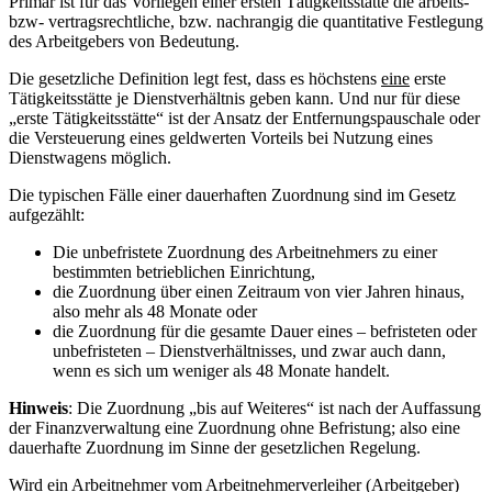
Primär ist für das Vorliegen einer ersten Tätigkeitsstätte die arbeits-
bzw- vertragsrechtliche, bzw. nachrangig die quantitative Festlegung
des Arbeitgebers von Bedeutung.
Die gesetzliche Definition legt fest, dass es höchstens
eine
erste
Tätigkeitsstätte je Dienstverhältnis geben kann. Und nur für diese
„erste Tätigkeitsstätte“ ist der Ansatz der Entfernungspauschale oder
die Versteuerung eines geldwerten Vorteils bei Nutzung eines
Dienstwagens möglich.
Die typischen Fälle einer dauerhaften Zuordnung sind im Gesetz
aufgezählt:
Die unbefristete Zuordnung des Arbeitnehmers zu einer
bestimmten betrieblichen Einrichtung,
die Zuordnung über einen Zeitraum von vier Jahren hinaus,
also mehr als 48 Monate oder
die Zuordnung für die gesamte Dauer eines – befristeten oder
unbefristeten – Dienstverhältnisses, und zwar auch dann,
wenn es sich um weniger als 48 Monate handelt.
Hinweis
: Die Zuordnung „bis auf Weiteres“ ist nach der Auffassung
der Finanzverwaltung eine Zuordnung ohne Befristung; also eine
dauerhafte Zuordnung im Sinne der gesetzlichen Regelung.
Wird ein Arbeitnehmer vom Arbeitnehmerverleiher (Arbeitgeber)