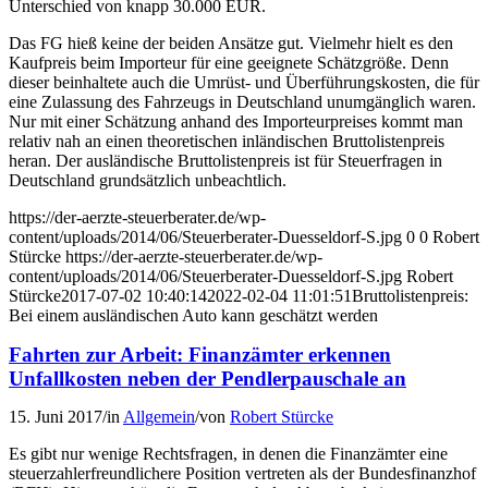
Unterschied von knapp 30.000 EUR.
Das FG hieß keine der beiden Ansätze gut. Vielmehr hielt es den
Kaufpreis beim Importeur für eine geeignete Schätzgröße. Denn
dieser beinhaltete auch die Umrüst- und Überführungskosten, die für
eine Zulassung des Fahrzeugs in Deutschland unumgänglich waren.
Nur mit einer Schätzung anhand des Importeurpreises kommt man
relativ nah an einen theoretischen inländischen Bruttolistenpreis
heran. Der ausländische Bruttolistenpreis ist für Steuerfragen in
Deutschland grundsätzlich unbeachtlich.
https://der-aerzte-steuerberater.de/wp-
content/uploads/2014/06/Steuerberater-Duesseldorf-S.jpg
0
0
Robert
Stürcke
https://der-aerzte-steuerberater.de/wp-
content/uploads/2014/06/Steuerberater-Duesseldorf-S.jpg
Robert
Stürcke
2017-07-02 10:40:14
2022-02-04 11:01:51
Bruttolistenpreis:
Bei einem ausländischen Auto kann geschätzt werden
Fahrten zur Arbeit: Finanzämter erkennen
Unfallkosten neben der Pendlerpauschale an
15. Juni 2017
/
in
Allgemein
/
von
Robert Stürcke
Es gibt nur wenige Rechtsfragen, in denen die Finanzämter eine
steuerzahlerfreundlichere Position vertreten als der Bundesfinanzhof