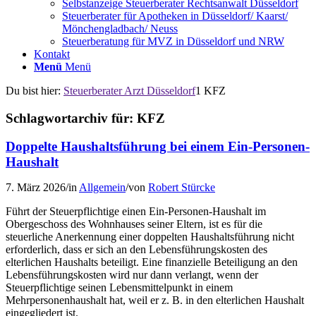
Selbstanzeige Steuerberater Rechtsanwalt Düsseldorf
Steuerberater für Apotheken in Düsseldorf/ Kaarst/
Mönchengladbach/ Neuss
Steuerberatung für MVZ in Düsseldorf und NRW
Kontakt
Menü
Menü
Du bist hier:
Steuerberater Arzt Düsseldorf
1
KFZ
Schlagwortarchiv für:
KFZ
Doppelte Haushaltsführung bei einem Ein-Personen-
Haushalt
7. März 2026
/
in
Allgemein
/
von
Robert Stürcke
Führt der Steuerpflichtige einen Ein-Personen-Haushalt im
Obergeschoss des Wohnhauses seiner Eltern, ist es für die
steuerliche Anerkennung einer doppelten Haushaltsführung nicht
erforderlich, dass er sich an den Lebensführungskosten des
elterlichen Haushalts beteiligt. Eine finanzielle Beteiligung an den
Lebensführungskosten wird nur dann verlangt, wenn der
Steuerpflichtige seinen Lebensmittelpunkt in einem
Mehrpersonenhaushalt hat, weil er z. B. in den elterlichen Haushalt
eingegliedert ist.