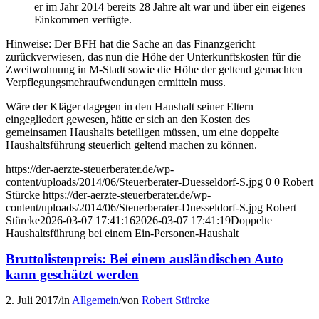
er im Jahr 2014 bereits 28 Jahre alt war und über ein eigenes
Einkommen verfügte.
Hinweise: Der BFH hat die Sache an das Finanzgericht
zurückverwiesen, das nun die Höhe der Unterkunftskosten für die
Zweitwohnung in M-Stadt sowie die Höhe der geltend gemachten
Verpflegungsmehraufwendungen ermitteln muss.
Wäre der Kläger dagegen in den Haushalt seiner Eltern
eingegliedert gewesen, hätte er sich an den Kosten des
gemeinsamen Haushalts beteiligen müssen, um eine doppelte
Haushaltsführung steuerlich geltend machen zu können.
https://der-aerzte-steuerberater.de/wp-
content/uploads/2014/06/Steuerberater-Duesseldorf-S.jpg
0
0
Robert
Stürcke
https://der-aerzte-steuerberater.de/wp-
content/uploads/2014/06/Steuerberater-Duesseldorf-S.jpg
Robert
Stürcke
2026-03-07 17:41:16
2026-03-07 17:41:19
Doppelte
Haushaltsführung bei einem Ein-Personen-Haushalt
Bruttolistenpreis: Bei einem ausländischen Auto
kann geschätzt werden
2. Juli 2017
/
in
Allgemein
/
von
Robert Stürcke